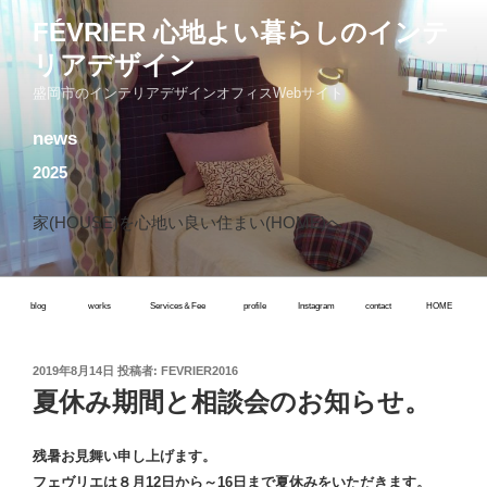
コ
FÉVRIER 心地よい暮らしのインテ
ン
リアデザイン
テ
ン
盛岡市のインテリアデザインオフィスWebサイト
ツ
news
へ
ス
2025
キ
ッ
家(HOUSE)を心地い良い住まい(HOME)へ
プ
blog
works
Services＆Fee
profile
Instagram
contact
HOME
投
2019年8月14日
投稿者:
FEVRIER2016
稿
夏休み期間と相談会のお知らせ。
日:
残暑お見舞い申し上げます。
フェヴリエは８月12日から～16日まで夏休みをいただきます。