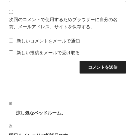
次回のコメントで使用するためブラウザーに自分の名
前、メールアドレス、サイトを保存する。
新しいコメントをメールで通知
新しい投稿をメールで受け取る
投
前
前
稿
の
涼し気なベッドルーム。
ナ
投
ビ
稿
次
次
ゲ
の