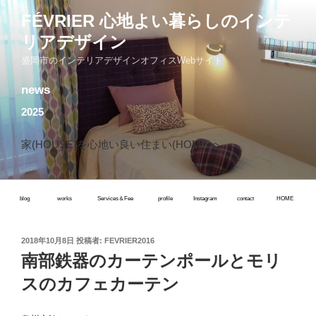
コ
FÉVRIER 心地よい暮らしのインテ
ン
リアデザイン
テ
ン
盛岡市のインテリアデザインオフィスWebサイト
ツ
news
へ
ス
2025
キ
ッ
家(HOUSE)を心地い良い住まい(HOME)へ
プ
blog
works
Services＆Fee
profile
Instagram
contact
HOME
投
2018年10月8日
投稿者:
FEVRIER2016
稿
南部鉄器のカーテンポールとモリ
日:
スのカフェカーテン