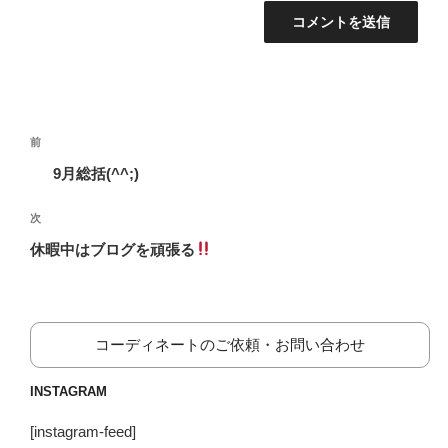
投
前
前
稿
の
9月総括(^^;)
ナ
投
ビ
稿
次
次
ゲ
の
休暇中はブログを頑張る
投
ー
稿
シ
ョ
コーディネートのご依頼・お問い合わせ
ン
INSTAGRAM
[instagram-feed]