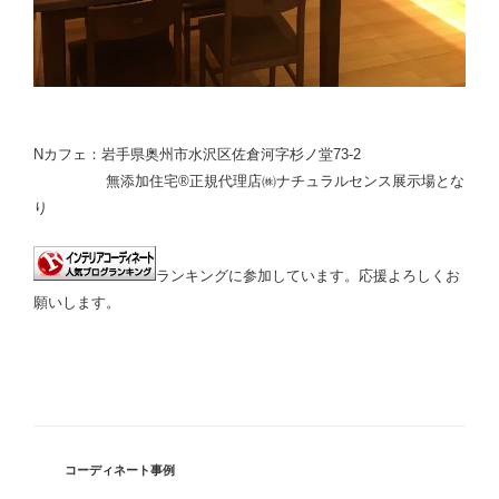
Nカフェ：岩手県奥州市水沢区佐倉河字杉ノ堂73-2
無添加住宅®正規代理店㈱ナチュラルセンス展示場とな
り
ランキングに参加しています。応援よろしくお
願いします。
カ
コーディネート事例
テ