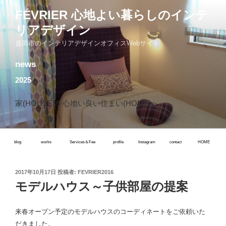
コ
FÉVRIER 心地よい暮らしのインテ
ン
リアデザイン
テ
ン
盛岡市のインテリアデザインオフィスWebサイト
ツ
news
へ
ス
2025
キ
ッ
家(HOUSE)を心地い良い住まい(HOME)へ
プ
blog
works
Services＆Fee
profile
Instagram
contact
HOME
投
2017年10月17日
投稿者:
FEVRIER2016
稿
モデルハウス～子供部屋の提案
日:
来春オープン予定のモデルハウスのコーディネートをご依頼いた
だきました。