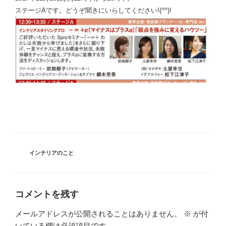
ステージAです。どうぞ聞きにいらしてください!(^^)!
カ
インテリアのこと
テ
ゴ
リ
ー
コメントを残す
メールアドレスが公開されることはありません。
※
が付
いている欄は必須項目です