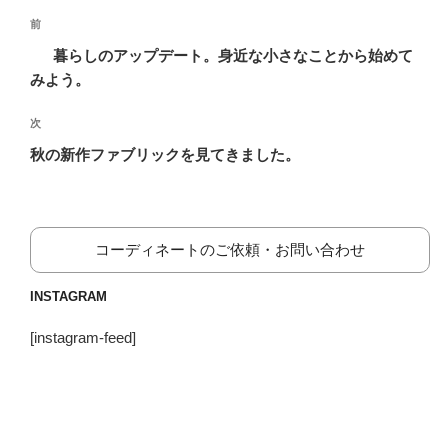
投
前
前
稿
の
暮らしのアップデート。身近な小さなことから始めて
ナ
投
みよう。
ビ
稿
ゲ
次
次
の
ー
秋の新作ファブリックを見てきました。
投
シ
稿
ョ
ン
コーディネートのご依頼・お問い合わせ
INSTAGRAM
[instagram-feed]