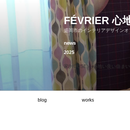
コ
ン
テ
FÉVRIER
ン
盛岡市のインテリアデザインオ
ツ
へ
news
ス
キ
2025
ッ
プ
家(HOUSE)を心地い良い住まい(
blog
works