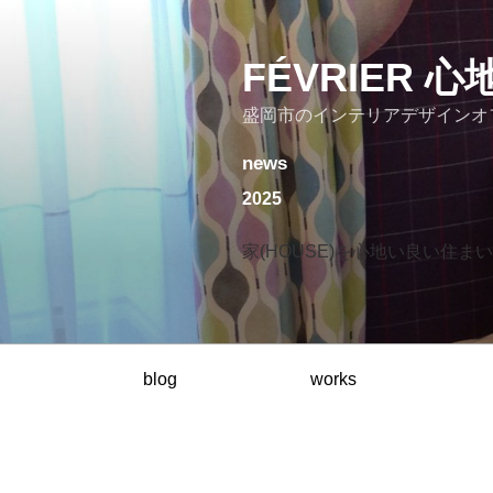
コ
ン
テ
FÉVRIER
ン
盛岡市のインテリアデザインオ
ツ
へ
news
ス
キ
2025
ッ
プ
家(HOUSE)を心地い良い住まい(
blog
works