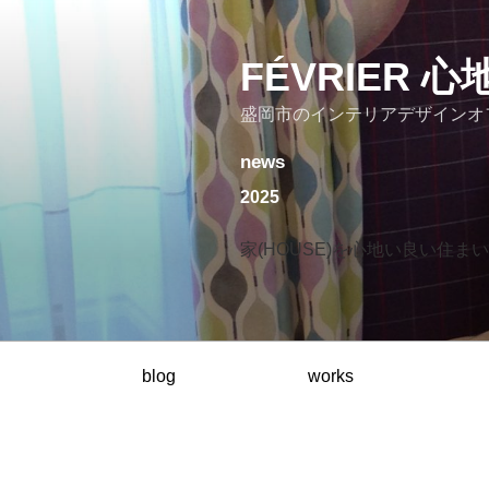
コ
ン
テ
FÉVRIER
ン
盛岡市のインテリアデザインオ
ツ
へ
news
ス
キ
2025
ッ
プ
家(HOUSE)を心地い良い住まい(
blog
works