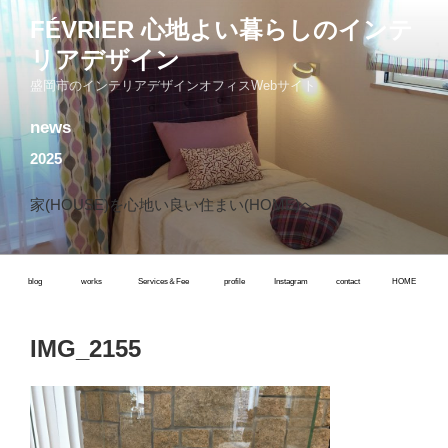
コ
FÉVRIER 心地よい暮らしのインテ
ン
リアデザイン
テ
ン
盛岡市のインテリアデザインオフィスWebサイト
ツ
news
へ
ス
2025
キ
ッ
家(HOUSE)を心地い良い住まい(HOME)へ
プ
blog
works
Services＆Fee
profile
Instagram
contact
HOME
IMG_2155