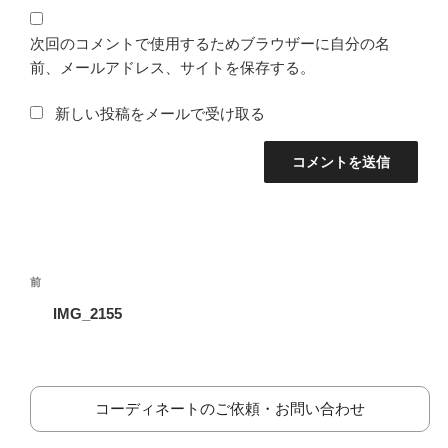
次回のコメントで使用するためブラウザーに自分の名
前、メールアドレス、サイトを保存する。
新しい投稿をメールで受け取る
投
前
前
稿
の
IMG_2155
ナ
投
ビ
稿
ゲ
ー
コーディネートのご依頼・お問い合わせ
シ