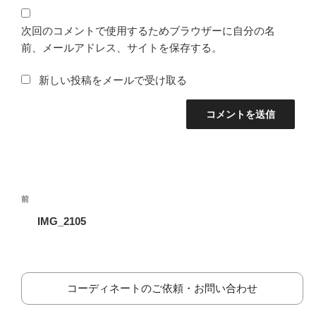
次回のコメントで使用するためブラウザーに自分の名
前、メールアドレス、サイトを保存する。
新しい投稿をメールで受け取る
投
前
前
稿
の
IMG_2105
ナ
投
ビ
稿
ゲ
ー
コーディネートのご依頼・お問い合わせ
シ