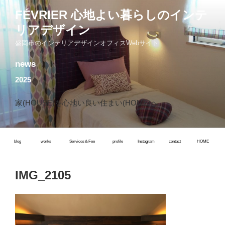
コ
FÉVRIER 心地よい暮らしのインテ
ン
リアデザイン
テ
ン
盛岡市のインテリアデザインオフィスWebサイト
ツ
news
へ
ス
2025
キ
ッ
家(HOUSE)を心地い良い住まい(HOME)へ
プ
blog
works
Services＆Fee
profile
Instagram
contact
HOME
IMG_2105