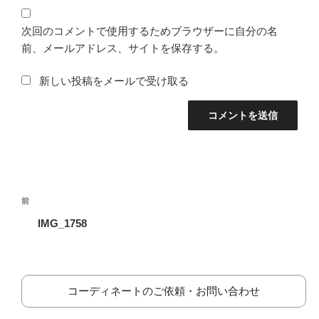
次回のコメントで使用するためブラウザーに自分の名
前、メールアドレス、サイトを保存する。
新しい投稿をメールで受け取る
投
前
前
稿
の
IMG_1758
ナ
投
ビ
稿
ゲ
ー
コーディネートのご依頼・お問い合わせ
シ