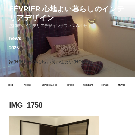
コ
FÉVRIER 心地よい暮らしのインテ
ン
リアデザイン
テ
ン
盛岡市のインテリアデザインオフィスWebサイト
ツ
news
へ
ス
2025
キ
ッ
家(HOUSE)を心地い良い住まい(HOME)へ
プ
blog
works
Services＆Fee
profile
Instagram
contact
HOME
IMG_1758