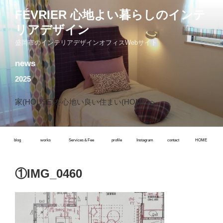
コ
FÉVRIER 心地よい暮らしのインテ
ン
リアデザイン
テ
ン
盛岡市のインテリアデザインオフィスWebサイト
ツ
news
へ
ス
2025
キ
ッ
家(HOUSE)を心地い良い住まい(HOME)へ
プ
blog
works
Services＆Fee
profile
Instagram
contact
HOME
①IMG_0460