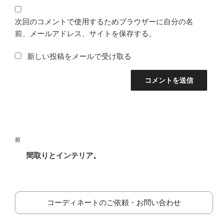
次回のコメントで使用するためブラウザーに自分の名
前、メールアドレス、サイトを保存する。
新しい投稿をメールで受け取る
投
前
前
稿
の
間取りとインテリア。
ナ
投
ビ
稿
ゲ
ー
コーディネートのご依頼・お問い合わせ
シ