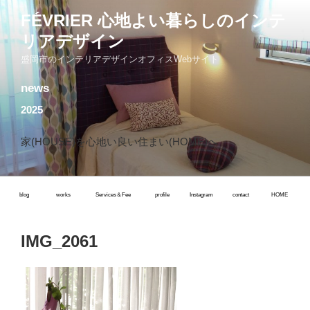
コ
FÉVRIER 心地よい暮らしのインテ
ン
リアデザイン
テ
ン
盛岡市のインテリアデザインオフィスWebサイト
ツ
news
へ
ス
2025
キ
ッ
家(HOUSE)を心地い良い住まい(HOME)へ
プ
blog
works
Services＆Fee
profile
Instagram
contact
HOME
IMG_2061