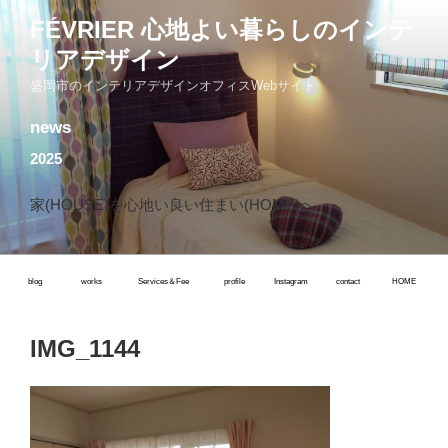
コ
FÉVRIER 心地よい暮らしのインテ
ン
リアデザイン
テ
ン
盛岡市のインテリアデザインオフィスWebサイト
ツ
news
へ
ス
2025
キ
ッ
家(HOUSE)を心地い良い住まい(HOME)へ
プ
blog
works
Services＆Fee
profile
Instagram
contact
HOME
IMG_1144