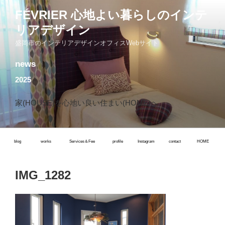
コ
FÉVRIER 心地よい暮らしのインテ
ン
リアデザイン
テ
ン
盛岡市のインテリアデザインオフィスWebサイト
ツ
news
へ
ス
2025
キ
ッ
家(HOUSE)を心地い良い住まい(HOME)へ
プ
blog
works
Services＆Fee
profile
Instagram
contact
HOME
IMG_1282