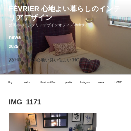
コ
FÉVRIER 心地よい暮らしのインテ
ン
リアデザイン
テ
ン
盛岡市のインテリアデザインオフィスWebサイト
ツ
news
へ
ス
2025
キ
ッ
家(HOUSE)を心地い良い住まい(HOME)へ
プ
blog
works
Services＆Fee
profile
Instagram
contact
HOME
IMG_1171