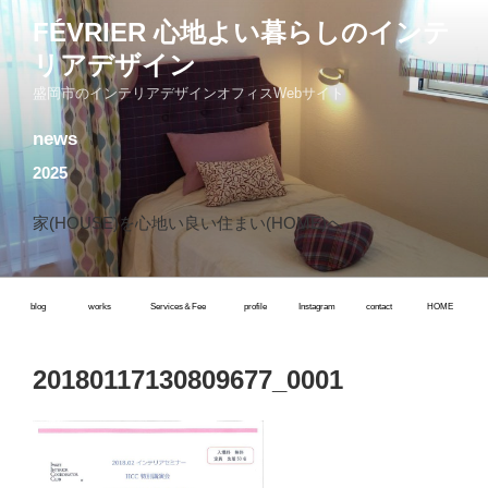
コ
FÉVRIER 心地よい暮らしのインテ
ン
リアデザイン
テ
ン
盛岡市のインテリアデザインオフィスWebサイト
ツ
news
へ
ス
2025
キ
ッ
家(HOUSE)を心地い良い住まい(HOME)へ
プ
blog
works
Services＆Fee
profile
Instagram
contact
HOME
20180117130809677_0001