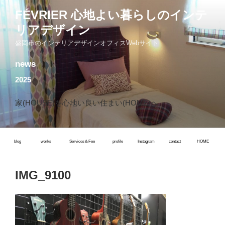
コ
FÉVRIER 心地よい暮らしのインテ
ン
リアデザイン
テ
ン
盛岡市のインテリアデザインオフィスWebサイト
ツ
news
へ
ス
2025
キ
ッ
家(HOUSE)を心地い良い住まい(HOME)へ
プ
blog
works
Services＆Fee
profile
Instagram
contact
HOME
IMG_9100