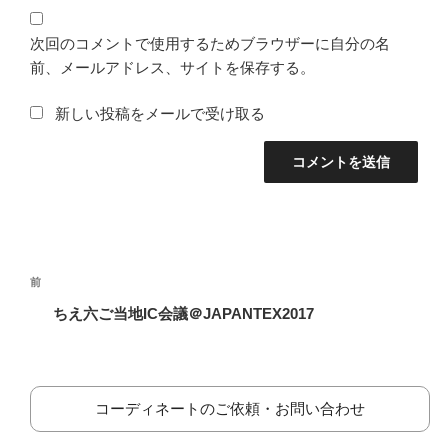
次回のコメントで使用するためブラウザーに自分の名
前、メールアドレス、サイトを保存する。
新しい投稿をメールで受け取る
投
前
前
稿
の
ちえ六ご当地IC会議＠JAPANTEX2017
ナ
投
ビ
稿
ゲ
ー
コーディネートのご依頼・お問い合わせ
シ