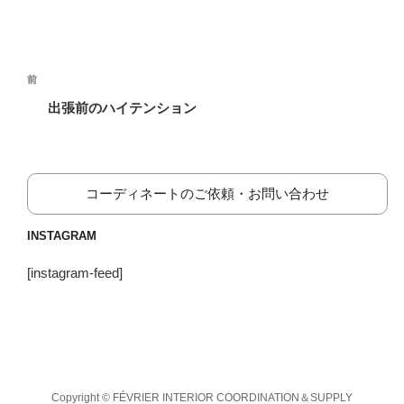
投
前
前
稿
の
出張前のハイテンション
ナ
投
ビ
稿
ゲ
ー
コーディネートのご依頼・お問い合わせ
シ
INSTAGRAM
ョ
ン
[instagram-feed]
Copyright © FÉVRIER INTERIOR COORDINATION＆SUPPLY