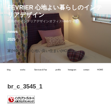
コ
FÉVRIER 心地よい暮らしのインテ
ン
リアデザイン
テ
ン
盛岡市のインテリアデザインオフィスWebサイト
ツ
news
へ
ス
2025
キ
ッ
家(HOUSE)を心地い良い住まい(HOME)へ
プ
blog
works
Services＆Fee
profile
Instagram
contact
HOME
br_c_3545_1