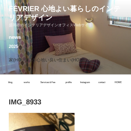
コ
FÉVRIER 心地よい暮らしのインテ
ン
リアデザイン
テ
ン
盛岡市のインテリアデザインオフィスWebサイト
ツ
news
へ
ス
2025
キ
ッ
家(HOUSE)を心地い良い住まい(HOME)へ
プ
blog
works
Services＆Fee
profile
Instagram
contact
HOME
IMG_8933