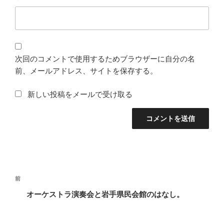
次回のコメントで使用するためブラウザーに自分の名
前、メールアドレス、サイトを保存する。
新しい投稿をメールで受け取る
投
前
前
稿
の
オーケストラ演奏会と岩手県民会館のはなし。
ナ
投
ビ
稿