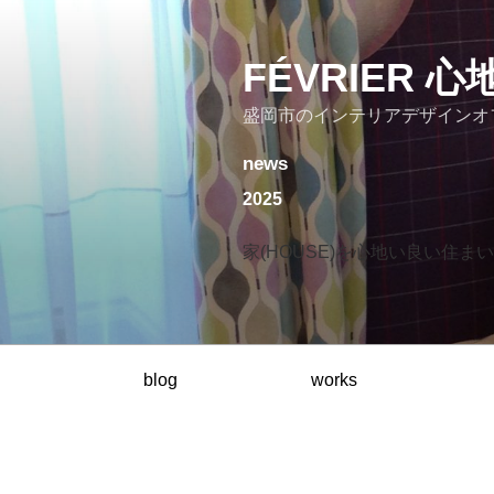
コ
ン
テ
FÉVRIER
ン
盛岡市のインテリアデザインオ
ツ
へ
news
ス
キ
2025
ッ
プ
家(HOUSE)を心地い良い住まい(
blog
works