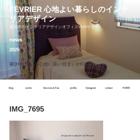
コ
FÉVRIER 心地よい暮らしのインテ
ン
リアデザイン
テ
ン
盛岡市のインテリアデザインオフィスWebサイト
ツ
news
へ
ス
2025
キ
ッ
家(HOUSE)を心地い良い住まい(HOME)へ
プ
blog
works
Services＆Fee
profile
Instagram
contact
HOME
IMG_7695