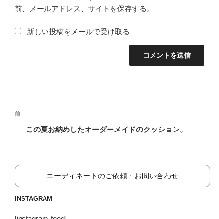
前、メールアドレス、サイトを保存する。
新しい投稿をメールで受け取る
投
前
前
稿
の
この夏お納めしたオーダーメイドのクッション。
ナ
投
ビ
稿
ゲ
ー
コーディネートのご依頼・お問い合わせ
シ
INSTAGRAM
ョ
ン
[instagram-feed]