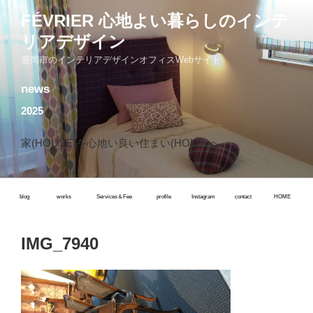
コ
FÉVRIER 心地よい暮らしのインテ
ン
リアデザイン
テ
ン
盛岡市のインテリアデザインオフィスWebサイト
ツ
news
へ
ス
2025
キ
ッ
家(HOUSE)を心地い良い住まい(HOME)へ
プ
blog
works
Services＆Fee
profile
Instagram
contact
HOME
IMG_7940