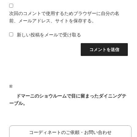
次回のコメントで使用するためブラウザーに自分の名
前、メールアドレス、サイトを保存する。
新しい投稿をメールで受け取る
投
前
前
稿
の
ドマーニのショウルームで目に留まったダイニングテ
ナ
投
ーブル。
ビ
稿
ゲ
ー
コーディネートのご依頼・お問い合わせ
シ