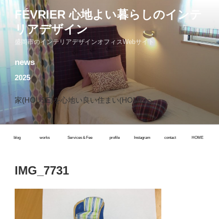
コ
FÉVRIER 心地よい暮らしのインテ
ン
リアデザイン
テ
ン
盛岡市のインテリアデザインオフィスWebサイト
ツ
news
へ
ス
2025
キ
ッ
家(HOUSE)を心地い良い住まい(HOME)へ
プ
blog
works
Services＆Fee
profile
Instagram
contact
HOME
IMG_7731