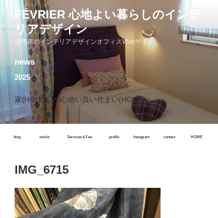
コ
FÉVRIER 心地よい暮らしのインテ
ン
リアデザイン
テ
ン
盛岡市のインテリアデザインオフィスWebサイト
ツ
news
へ
ス
2025
キ
ッ
家(HOUSE)を心地い良い住まい(HOME)へ
プ
blog
works
Services＆Fee
profile
Instagram
contact
HOME
IMG_6715