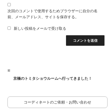
次回のコメントで使用するためブラウザーに自分の名
前、メールアドレス、サイトを保存する。
新しい投稿をメールで受け取る
投
前
前
稿
の
京橋のトミタショウルームへ行ってきました！
ナ
投
ビ
稿
ゲ
ー
コーディネートのご依頼・お問い合わせ
シ