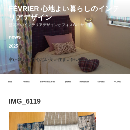
コ
FÉVRIER 心地よい暮らしのインテ
ン
リアデザイン
テ
ン
盛岡市のインテリアデザインオフィスWebサイト
ツ
news
へ
ス
2025
キ
ッ
家(HOUSE)を心地い良い住まい(HOME)へ
プ
blog
works
Services＆Fee
profile
Instagram
contact
HOME
IMG_6119