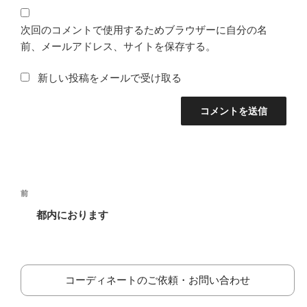
次回のコメントで使用するためブラウザーに自分の名
前、メールアドレス、サイトを保存する。
新しい投稿をメールで受け取る
投
前
前
稿
の
都内におります
ナ
投
ビ
稿
ゲ
ー
コーディネートのご依頼・お問い合わせ
シ