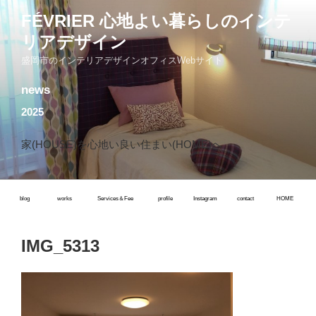
コ
FÉVRIER 心地よい暮らしのインテ
ン
リアデザイン
テ
ン
盛岡市のインテリアデザインオフィスWebサイト
ツ
news
へ
ス
2025
キ
ッ
家(HOUSE)を心地い良い住まい(HOME)へ
プ
blog
works
Services＆Fee
profile
Instagram
contact
HOME
IMG_5313