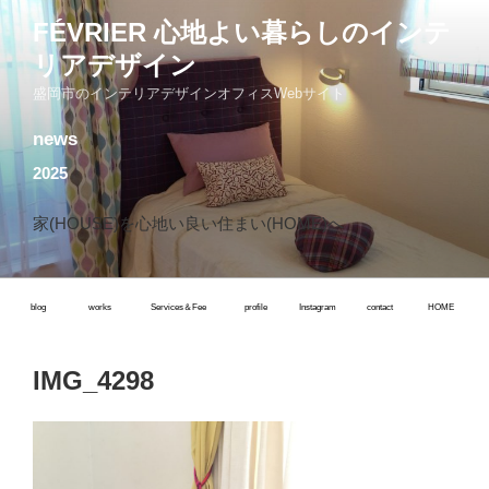
コ
FÉVRIER 心地よい暮らしのインテ
ン
リアデザイン
テ
ン
盛岡市のインテリアデザインオフィスWebサイト
ツ
news
へ
ス
2025
キ
ッ
家(HOUSE)を心地い良い住まい(HOME)へ
プ
blog
works
Services＆Fee
profile
Instagram
contact
HOME
IMG_4298