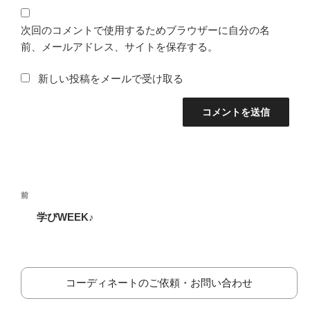
次回のコメントで使用するためブラウザーに自分の名
前、メールアドレス、サイトを保存する。
新しい投稿をメールで受け取る
投
前
前
稿
の
学びWEEK♪
ナ
投
ビ
稿
ゲ
ー
コーディネートのご依頼・お問い合わせ
シ