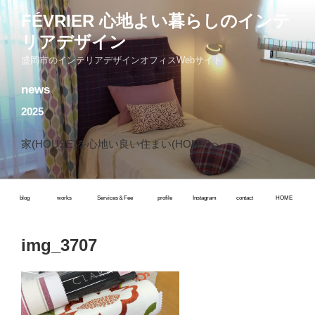
コ
FÉVRIER 心地よい暮らしのインテ
ン
リアデザイン
テ
ン
盛岡市のインテリアデザインオフィスWebサイト
ツ
news
へ
ス
2025
キ
ッ
家(HOUSE)を心地い良い住まい(HOME)へ
プ
blog
works
Services＆Fee
profile
Instagram
contact
HOME
img_3707